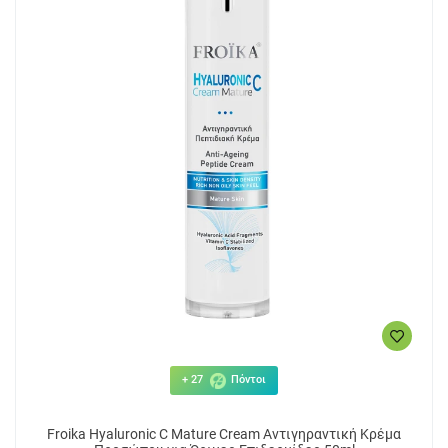
+ 27
Πόντοι
Froika Hyaluronic C Mature Cream Αντιγηραντική Κρέμα