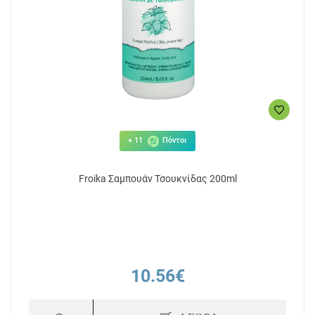
+ 11
Πόντοι
Froika Σαμπουάν Τσουκνίδας 200ml
10.56€