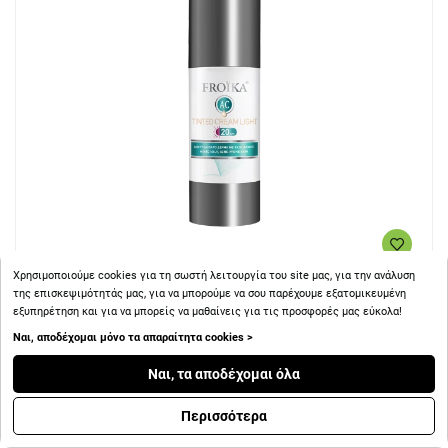
Χρησιμοποιούμε cookies για τη σωστή λειτουργία του site μας, για την ανάλυση
+ 13
Πόντοι
της επισκεψιμότητάς μας, για να μπορούμε να σου παρέχουμε εξατομικευμένη
εξυπηρέτηση και για να μπορείς να μαθαίνεις για τις προσφορές μας εύκολα!
Ναι, αποδέχομαι μόνο τα απαραίτητα cookies >
Froika AC Tinted Cream SPF20 Light Επικαλυπτική Κρέμα Mε
χρώμα Για Λιπαρό / Μικτό Δέρμα Με Τάση Ακμής, 30ml
Ναι, τα αποδέχομαι όλα
Περισσότερα