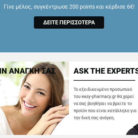
Γίνε μέλος, συγκέντρωσε 200 points και κέρδισε 6€!
ΔΕΙΤΕ ΠΕΡΙΣΣΟΤΕΡΑ
Ν ΑΝΑΓΚΗ ΣΑΣ
ASK THE EXPERT
ε
Το εξειδικευμένο προσωπικό
του easy-pharmacy.gr θα χαρεί
να σας βοηθήσει να βρείτε το
προϊόν που είναι κατάλληλο για
την δική σας ανάγκη.