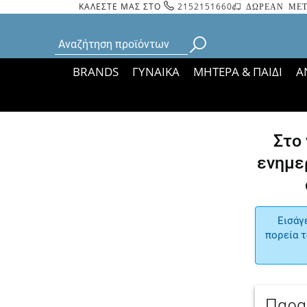
ΚΑΛΕΣΤΕ ΜΑΣ ΣΤΟ
2152151660
ΔΩΡΕΑΝ ΜΕΤ
BRANDS
ΓΥΝΑΙΚΑ
ΜΗΤΕΡΑ & ΠΑΙΔΙ
Α
Bάσει ΦΕΚ 35935/
Στο
ενημε
Εισάγ
πορεία τ
Παρα