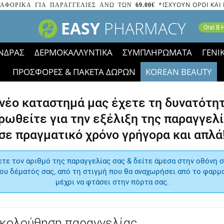
*ΙΣΧΥΟΥΝ ΟΡΟΙ ΚΑΙ
ΑΦΟΡΙΚΑ ΓΙΑ ΠΑΡΑΓΓΕΛΙΕΣ ΑΝΩ ΤΩΝ
69.00€
EASY
PHARMACY
Oral B
ΝΔΡΑΣ
ΔΕΡΜΟΚΑΛΛΥΝΤΙΚΑ
ΣΥΜΠΛΗΡΩΜΑΤΑ
ΓΕΝΙ
ΠΡΟΣΦΟΡΕΣ & ΠΑΚΕΤΑ ΔΩΡΩΝ
KOREAN BEAUTY
2023 τα εικονίδια των εκπτώσεων έφυγαν, οι χαμηλές μας 
 νέο καταστημά μας έχετε τη δυνατότητ
ρωθείτε για την εξέλιξη της παραγγελί
σε πραγματικό χρόνο γρήγορα και απλά
ετε τον αριθμό της παραγγελίας σας & δείτε άμεσα στην οθόνη σ
ου δέματός σας, από τη στιγμή που θα αναχωρήσει από το φαρμ
μέχρι να φτάσει στην πόρτα σας.
κολούθηση παραγγελίας