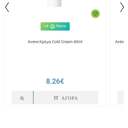
+ 8
Πόντοι
Avene Κρέμα Cold Cream 40ml
Avène 
8.26€
ΑΓΟΡΑ