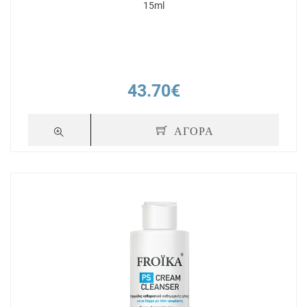
15ml
43.70€
ΑΓΟΡΑ