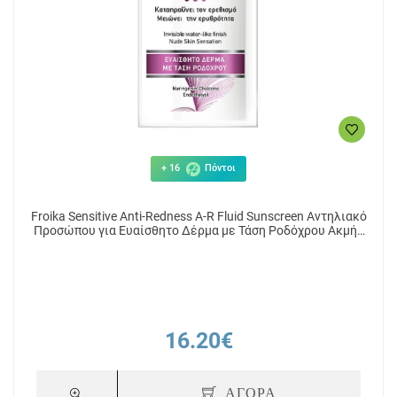
+ 16
Πόντοι
Froika Sensitive Anti-Redness A-R Fluid Sunscreen Αντηλιακό
Προσώπου για Ευαίσθητο Δέρμα με Τάση Ροδόχρου Ακμής
με Χρώμα Tinted SPF50+, 50ml
16.20€
ΑΓΟΡΑ