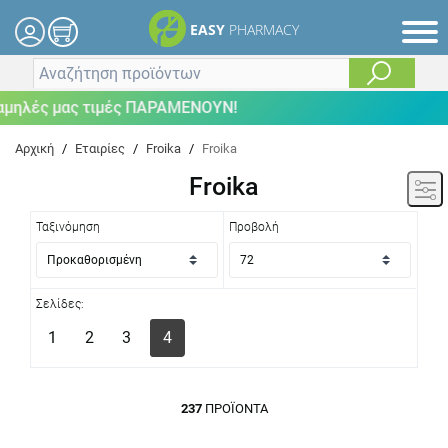
EASY
PHARMACY
ές μας τιμές ΠΑΡΑΜΕΝΟΥΝ!
Αρχική
/
Εταιρίες
/
Froika
/
Froika
Froika
Ταξινόμηση
Προβολή
Σελίδες:
1
2
3
4
237
ΠΡΟΪΌΝΤΑ