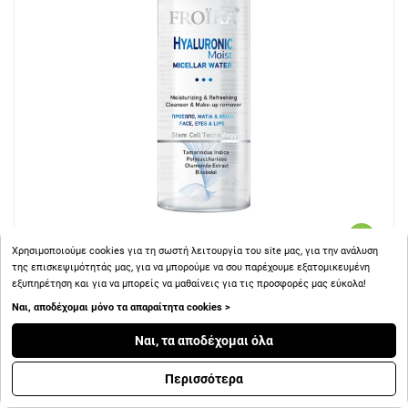
Χρησιμοποιούμε cookies για τη σωστή λειτουργία του site μας, για την ανάλυση
της επισκεψιμότητάς μας, για να μπορούμε να σου παρέχουμε εξατομικευμένη
+ 10
Πόντοι
εξυπηρέτηση και για να μπορείς να μαθαίνεις για τις προσφορές μας εύκολα!
Ναι, αποδέχομαι μόνο τα απαραίτητα cookies >
Froika Hyaluronic Moist Water Νερό Καθαρισμού για
Πρόσωπο και Μάτια 400ml
Ναι, τα αποδέχομαι όλα
Περισσότερα