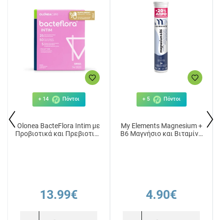
+ 14
Πόντοι
+ 5
Πόντοι
Olonea BacteFlora Intim με
My Elements Magnesium +
Προβιοτικά και Πρεβιοτικά
B6 Μαγνήσιο και Βιταμίνη
14 φυτικές κάψουλες
Β6 με γεύση λεμόνι 24
αναβράζουσες ταμπλέτες
13.99€
4.90€