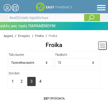
EASY
PHARMACY
 μας τιμές ΠΑΡΑΜΕΝΟΥΝ!
Αρχική
/
Εταιρίες
/
Froika
/
Froika
Froika
Ταξινόμηση
Προβολή
Σελίδες:
1
2
3
4
237
ΠΡΟΪΌΝΤΑ