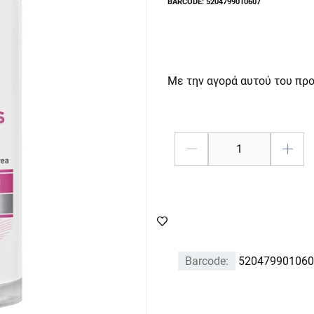
BARCODE: 5204799010607
Με την αγορά αυτού του πρ
Barcode:
520479901060