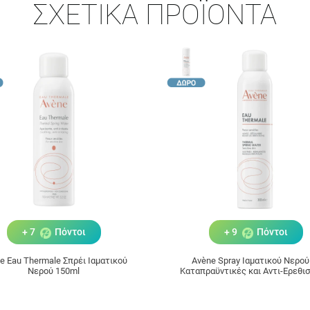
ΣΧΕΤΙΚΆ ΠΡΟΪΌΝΤΑ
+ 7
Πόντοι
+ 9
Πόντοι
e Eau Thermale Σπρέι Ιαματικού
Avène Spray Ιαματικού Νερού
Νερού 150ml
Καταπραϋντικές και Αντι-Ερεθι
Ιδιότητες 300ml