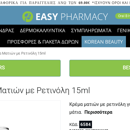
*ΙΣΧΥΟΥΝ ΟΡΟΙ ΚΑΙ
ΑΦΟΡΙΚΑ ΓΙΑ ΠΑΡΑΓΓΕΛΙΕΣ ΑΝΩ ΤΩΝ
69.00€
EASY
PHARMACY
Oral B
ΝΔΡΑΣ
ΔΕΡΜΟΚΑΛΛΥΝΤΙΚΑ
ΣΥΜΠΛΗΡΩΜΑΤΑ
ΓΕΝΙ
ΠΡΟΣΦΟΡΕΣ & ΠΑΚΕΤΑ ΔΩΡΩΝ
KOREAN BEAUTY
2023 τα εικονίδια των εκπτώσεων έφυγαν, οι χαμηλές μας 
α Ματιών με Ρετινόλη 15ml
RS
BE
Ματιών με Ρετινόλη 15ml
Κρέμα ματιών με ρετινόλη γ
μάτια.
Περισσότερα
6584
ΚΩΔ: