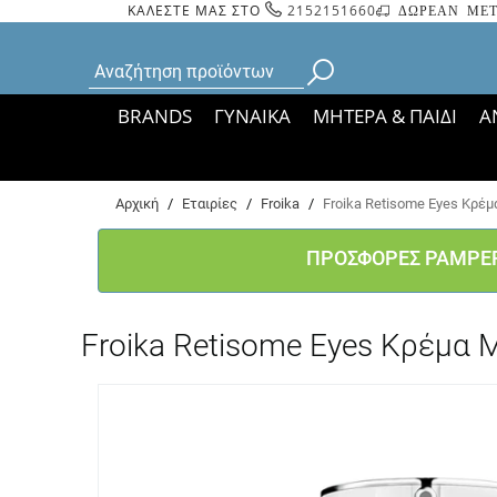
ΚΑΛΕΣΤΕ ΜΑΣ ΣΤΟ
2152151660
ΔΩΡΕΑΝ ΜΕΤ
BRANDS
ΓΥΝΑΙΚΑ
ΜΗΤΕΡΑ & ΠΑΙΔΙ
Α
Bάσει ΦΕΚ 35935/
Αρχική
/
Εταιρίες
/
Froika
/
Froika Retisome Eyes Κρέμ
ΠΡΟΣΦΟΡΕΣ PAMPE
Froika Retisome Eyes Κρέμα 