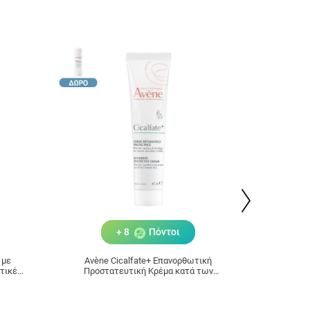
+ 8
Πόντοι
 με
Avène Cicalfate+ Επανορθωτική
Avène E
στικές
Προστατευτική Κρέμα κατά των
Ερεθισμών για Ευαίσθητο Δέρμα 40ml