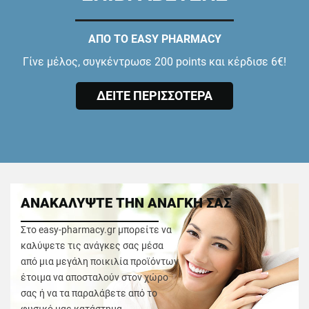
ΑΠΟ ΤΟ EASY PHARMACY
Γίνε μέλος, συγκέντρωσε 200 points και κέρδισε 6€!
ΔΕΙΤΕ ΠΕΡΙΣΣΟΤΕΡΑ
ΑΝΑΚΑΛΥΨΤΕ ΤΗΝ ΑΝΑΓΚΗ ΣΑΣ
Στο easy-pharmacy.gr μπορείτε να
καλύψετε τις ανάγκες σας μέσα
από μια μεγάλη ποικιλία προϊόντων
έτοιμα να αποσταλούν στον χώρο
σας ή να τα παραλάβετε από το