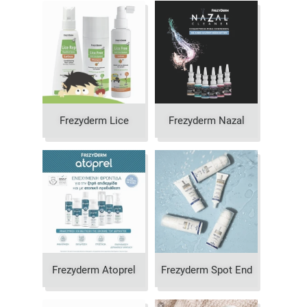
Frezyderm Lice
Frezyderm Nazal
Frezyderm Atoprel
Frezyderm Spot End