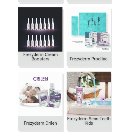
Frezyderm Cream
Boosters
Frezyderm Prodilac
Frezyderm SensiTeeth
Frezyderm Crilen
Kids