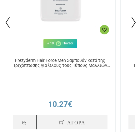
+ 10
Πόντοι
Frezyderm Hair Force Men Σαμπουάν κατά της
Τριχόπτωσης για Όλους τους Τύπους Μαλλιών
Τρι
200ml
10.27€
ΑΓΟΡΑ