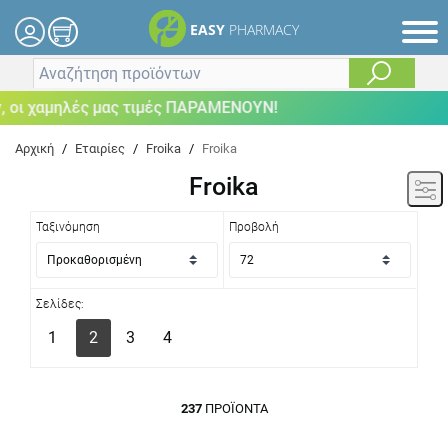
EASY
PHARMACY
αμηλές μας τιμές ΠΑΡΑΜΕΝΟΥΝ!
Αρχική
/
Εταιρίες
/
Froika
/
Froika
Froika
Ταξινόμηση
Προβολή
Σελίδες:
1
2
3
4
237
ΠΡΟΪΌΝΤΑ