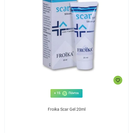
+ 15
Πόντοι
Froika Scar Gel 20ml