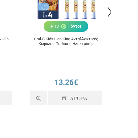
+ 13
Πόντοι
Oral-B Kids Lion King Ανταλλακτικές
Bioderm
l
Κεφαλές Παιδικής Ηλεκτρικής
SPF30 
Οδοντόβουρτσας 4 τμχ
Yψηλής
13.26€
ΑΓΟΡΑ