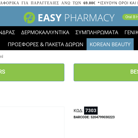
*ΙΣΧΥΟΥΝ ΟΡΟΙ ΚΑΙ
ΑΦΟΡΙΚΑ ΓΙΑ ΠΑΡΑΓΓΕΛΙΕΣ ΑΝΩ ΤΩΝ
69.00€
EASY
PHARMACY
Oral B
ΝΔΡΑΣ
ΔΕΡΜΟΚΑΛΛΥΝΤΙΚΑ
ΣΥΜΠΛΗΡΩΜΑΤΑ
ΓΕΝΙ
ΠΡΟΣΦΟΡΕΣ & ΠΑΚΕΤΑ ΔΩΡΩΝ
KOREAN BEAUTY
2023 τα εικονίδια των εκπτώσεων έφυγαν, οι χαμηλές μας 
ml
RS
BE
7303
ΚΩΔ:
BARCODE: 5204799030223