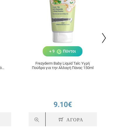
+ 9
Πόντοι
Frezyderm Baby Liquid Talc Υγρή
Fre
ό
Πούδρα για την Αλλαγή Πάνας 150ml
Αρωματισ
9.10€
ΑΓΟΡΑ