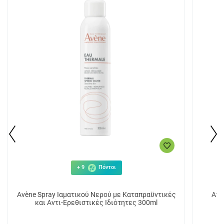
+ 9
Πόντοι
Avène Spray Ιαματικού Νερού με Καταπραϋντικές
Avè
και Αντι-Ερεθιστικές Ιδιότητες 300ml