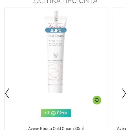
ΣΧΕΤΙΚΆ ΠΡΟΪΌΝΤΑ
+ 8
Πόντοι
Avene Κρέμα Cold Cream 40ml
Avène 