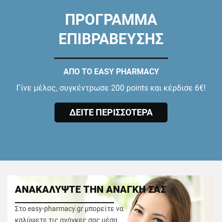
ΠΡΟΓΡΑΜΜΑ
ΕΠΙΒΡΑΒΕΥΣΗΣ
ΑΠΟ ΤΟ EASY PHARMACY
Γίνε μέλος, συγκέντρωσε 200 points και κέρδισε 6€!
ΔΕΙΤΕ ΠΕΡΙΣΣΟΤΕΡΑ
ΑΝΑΚΑΛΥΨΤΕ ΤΗΝ ΑΝΑΓΚΗ ΣΑΣ
Στο easy-pharmacy.gr μπορείτε να
καλύψετε τις ανάγκες σας μέσα