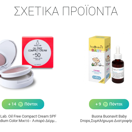
ΣΧΕΤΙΚΆ ΠΡΟΪΌΝΤΑ
+ 14
Πόντοι
+ 9
Πόντοι
 Lab. Oil Free Compact Cream SPF
Buona Buonavit Baby
dium Color Μικτό - Λιπαρό Δέρμα
Drops,Συμπλήρωμα Διατροφής
10gr
Βιταμίνες 20ml