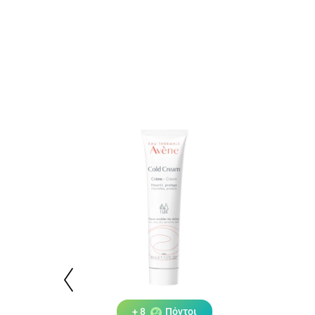
+ 8
Πόντοι