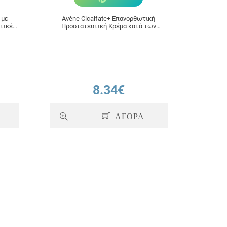
 με
Avène Cicalfate+ Επανορθωτική
Avène E
στικές
Προστατευτική Κρέμα κατά των
Ερεθισμών για Ευαίσθητο Δέρμα 40ml
8.34€
ΑΓΟΡΑ