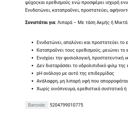
ψύχοςκαι ερεθισμούς ενώ προσφέρει ισχυρή εν
Ενυδατώνει, καταπραΰνει, προστατεύει, αφήνοντ
Συνιστάται για
: Λιπαρά – Με τάση Ακμής ή Μικτά
Ενυδατώνει, απαλύνει και προστατεύει το 
Καταπραΰνει τους ερεθισμούς, μειώνει το
Ενισχύει την φυσιολογική, προστατευτική ι
Δεν διαταράσσει το υδρολιπιδικό φιλμ της
pH ανάλογο με αυτό της επιδερμίδας
Ανάλαφρη, μη λιπαρή υφή που απορροφάται
Χωρίς οινόπνευμα, ερεθιστικά συστατικά ή
Barcode:
5204799010775