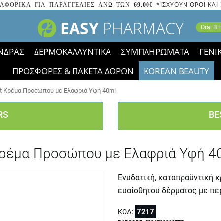
*ΙΣΧΥΟΥΝ ΟΡΟΙ ΚΑΙ
ΑΦΟΡΙΚΑ ΓΙΑ ΠΑΡΑΓΓΕΛΙΕΣ ΑΝΩ ΤΩΝ
69.00€
EASY
PHARMACY
Oral B
ΝΔΡΑΣ
ΔΕΡΜΟΚΑΛΛΥΝΤΙΚΑ
ΣΥΜΠΛΗΡΩΜΑΤΑ
ΓΕΝΙ
ΠΡΟΣΦΟΡΕΣ & ΠΑΚΕΤΑ ΔΩΡΩΝ
KOREAN BEAUTY
2023 τα εικονίδια των εκπτώσεων έφυγαν, οι χαμηλές μας 
ght Κρέμα Προσώπου με Ελαφριά Υφή 40ml
RS
BE
t Κρέμα Προσώπου με Ελαφριά Υφή 4
Ενυδατική, καταπραϋντική κ
ευαίσθητου δέρματος με πε
7217
ΚΩΔ: