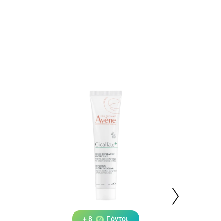
+ 8
Πόντοι