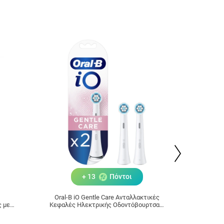
+ 13
Πόντοι
Oral-B iO Gentle Care Ανταλλακτικές
Froika
 με
Κεφαλές Ηλεκτρικής Οδοντόβουρτσας,
2 τμχ