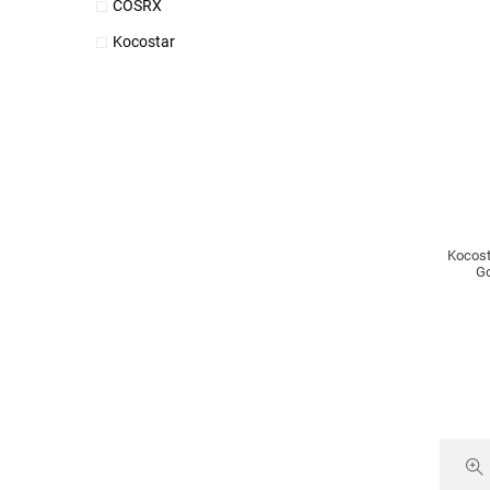
COSRX
Kocostar
Kocost
Go