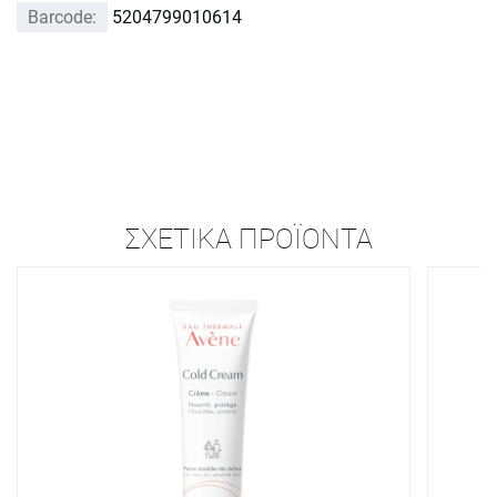
Barcode:
5204799010614
ΣΧΕΤΙΚΆ ΠΡΟΪΌΝΤΑ