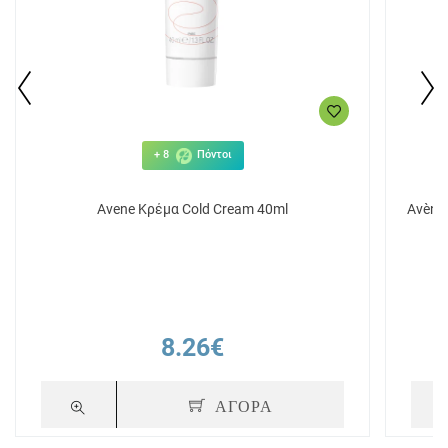
+ 8
Πόντοι
Avene Κρέμα Cold Cream 40ml
Avène
8.26€
ΑΓΟΡΑ