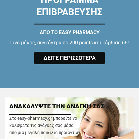
ΕΠΙΒΡΑΒΕΥΣΗΣ
ΑΠΟ ΤΟ EASY PHARMACY
Γίνε μέλος, συγκέντρωσε 200 points και κέρδισε 6€!
ΔΕΙΤΕ ΠΕΡΙΣΣΟΤΕΡΑ
ΑΝΑΚΑΛΥΨΤΕ ΤΗΝ ΑΝΑΓΚΗ ΣΑΣ
Στο easy-pharmacy.gr μπορείτε να
καλύψετε τις ανάγκες σας μέσα
από μια μεγάλη ποικιλία προϊόντων