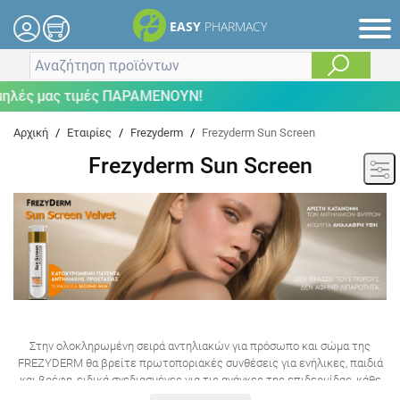
EASY
PHARMACY
 μας τιμές ΠΑΡΑΜΕΝΟΥΝ!
Αρχική
/
Εταιρίες
/
Frezyderm
/
Frezyderm Sun Screen
Frezyderm Sun Screen
Στην ολοκληρωμένη σειρά αντηλιακών για πρόσωπο και σώμα της
FRΕΖΥDERM θα βρείτε πρωτοποριακές συνθέσεις για ενήλικες, παιδιά
και βρέφη, ειδικά σχεδιασμένες για τις ανάγκες της επιδερμίδας, κάθε
ηλικίας που ενσωματώνουν μοναδικές καινοτομίες και προσφέρουν