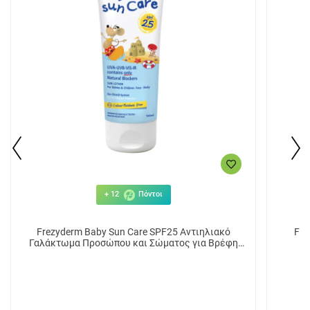
+ 12
Πόντοι
Frezyderm Baby Sun Care SPF25 Αντιηλιακό
Fre
Γαλάκτωμα Προσώπου και Σώματος για Βρέφη
και Παιδιά 100ml