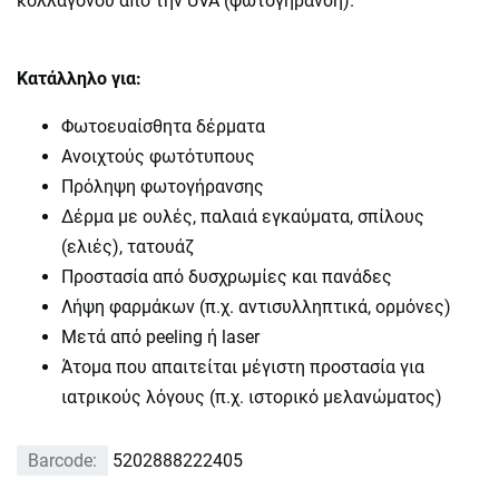
κολλαγόνου από την UVA (φωτογήρανση).
Κατάλληλο για:
Φωτοευαίσθητα δέρματα
Ανοιχτούς φωτότυπους
Πρόληψη φωτογήρανσης
Δέρμα με ουλές, παλαιά εγκαύματα, σπίλους
(ελιές), τατουάζ
Προστασία από δυσχρωμίες και πανάδες
Λήψη φαρμάκων (π.χ. αντισυλληπτικά, ορμόνες)
Μετά από peeling ή laser
Άτομα που απαιτείται μέγιστη προστασία για
ιατρικούς λόγους (π.χ. ιστορικό μελανώματος)
Barcode:
5202888222405