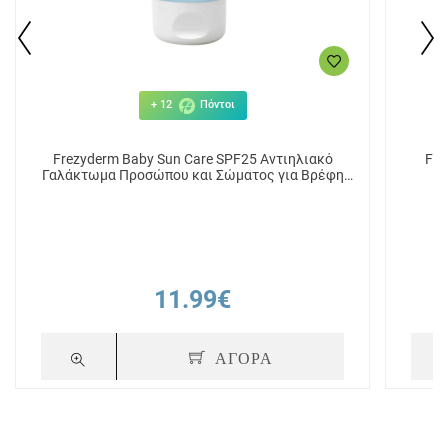
+ 12
Πόντοι
Frezyderm Baby Sun Care SPF25 Αντιηλιακό
Fre
Γαλάκτωμα Προσώπου και Σώματος για Βρέφη
και Παιδιά 100ml
11.99€
ΑΓΟΡΑ