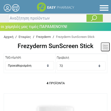
EASY
PHARMACY
ι χαμηλές μας τιμές ΠΑΡΑΜΕΝΟΥΝ!
Αρχική
/
Εταιρίες
/
Frezyderm
/
Frezyderm SunScreen Stick
Frezyderm SunScreen Stick
Ταξινόμηση
Προβολή
4
ΠΡΟΪΌΝΤΑ