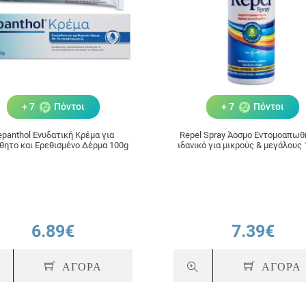
+ 7
Πόντοι
+ 7
Πόντοι
epanthol Ενυδατική Κρέμα για
Repel Spray Άοσμο Εντομοαπωθ
θητο και Ερεθισμένο Δέρμα 100g
ιδανικό για μικρούς & μεγάλους
6.89€
7.39€
ΑΓΟΡΑ
ΑΓΟΡΑ