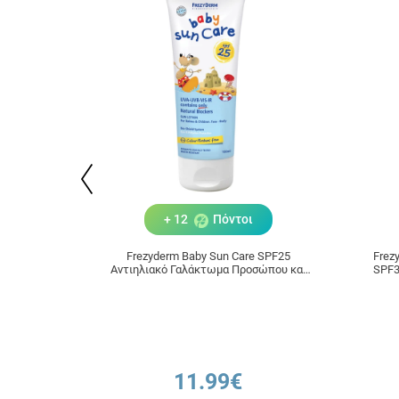
+ 12
Πόντοι
Frezyderm Baby Sun Care SPF25
Frez
Αντιηλιακό Γαλάκτωμα Προσώπου και
SPF3
Σώματος για Βρέφη και Παιδιά 100ml
11.99€