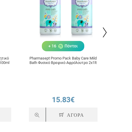
+ 16
Πόντοι
ητικό
Pharmasept Promo Pack Baby Care Mild
Repel S
 100ml
Bath Φυσικό Βρεφικό Αφρόλουτρο 2x1lt
ιδανικό 
15.83€
ΑΓΟΡΑ