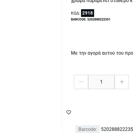
χρώμα παραμένει σταθερό κ
2918
ΚΩΔ:
BARCODE: 5202888222351
Με την αγορά αυτού του πρ
Barcode:
520288822235