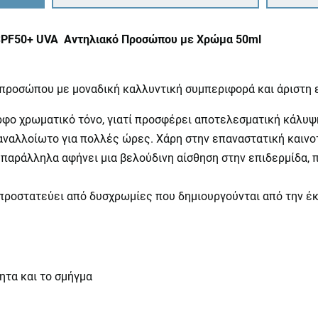
m SPF50+ UVA Αντηλιακό Προσώπου με Χρώμα 50ml
προσώπου με μοναδική καλλυντική συμπεριφορά και άριστη ε
φο χρωματικό τόνο, γιατί προσφέρει αποτελεσματική κάλυψη
αναλλοίωτο για πολλές ώρες. Χάρη στην επαναστατική καινοτ
παράλληλα αφήνει μια βελούδινη αίσθηση στην επιδερμίδα, π
προστατεύει από δυσχρωμίες που δημιουργούνται από την έκ
ητα και το σμήγμα