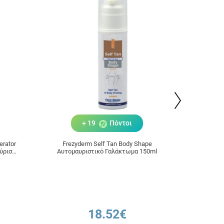
+ 19
Πόντοι
erator
Frezyderm Self Tan Body Shape
Frezyd
ύρισμα
Αυτομαυριστικό Γαλάκτωμα 150ml
18.52€