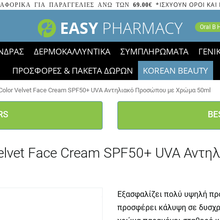
*ΙΣΧΥΟΥΝ ΟΡΟΙ ΚΑΙ
ΑΦΟΡΙΚΑ ΓΙΑ ΠΑΡΑΓΓΕΛΙΕΣ ΑΝΩ ΤΩΝ
69.00€
EASY
PHARMACY
Oral B
ΝΔΡΑΣ
ΔΕΡΜΟΚΑΛΛΥΝΤΙΚΑ
ΣΥΜΠΛΗΡΩΜΑΤΑ
ΓΕΝΙ
ΠΡΟΣΦΟΡΕΣ & ΠΑΚΕΤΑ ΔΩΡΩΝ
KOREAN BEAUTY
2023 τα εικονίδια των εκπτώσεων έφυγαν, οι χαμηλές μας 
 Color Velvet Face Cream SPF50+ UVA Αντηλιακό Προσώπου με Χρώμα 50ml
RS
BE
 Velvet Face Cream SPF50+ UVA Αντ
Εξασφαλίζει πολύ υψηλή προ
προσφέρει κάλυψη σε δυσχρω