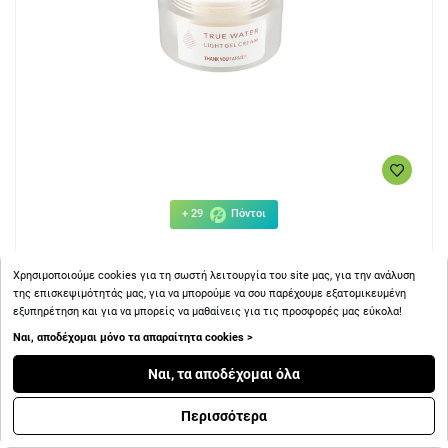
+ 29
Πόντοι
Thank You Farmer True Water Light Gel Cream 50ml
Χρησιμοποιούμε cookies για τη σωστή λειτουργία του site μας, για την ανάλυση
της επισκεψιμότητάς μας, για να μπορούμε να σου παρέχουμε εξατομικευμένη
εξυπηρέτηση και για να μπορείς να μαθαίνεις για τις προσφορές μας εύκολα!
Ναι, αποδέχομαι μόνο τα απαραίτητα cookies >
Ναι, τα αποδέχομαι όλα
28.80€
Περισσότερα