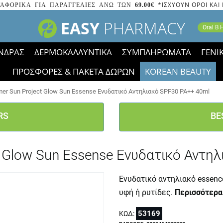
*ΙΣΧΥΟΥΝ ΟΡΟΙ ΚΑΙ
ΑΦΟΡΙΚΑ ΓΙΑ ΠΑΡΑΓΓΕΛΙΕΣ ΑΝΩ ΤΩΝ
69.00€
EASY
PHARMACY
Oral B
ΝΔΡΑΣ
ΔΕΡΜΟΚΑΛΛΥΝΤΙΚΑ
ΣΥΜΠΛΗΡΩΜΑΤΑ
ΓΕΝΙ
ΠΡΟΣΦΟΡΕΣ & ΠΑΚΕΤΑ ΔΩΡΩΝ
KOREAN BEAUTY
2023 τα εικονίδια των εκπτώσεων έφυγαν, οι χαμηλές μας 
er Sun Project Glow Sun Essense Ενυδατικό Αντηλιακό SPF30 PA++ 40ml
RS
BE
t Glow Sun Essense Ενυδατικό Αντη
Ενυδατικό αντηλιακό essenc
υφή ή ρυτίδες.
Περισσότερα
53169
ΚΩΔ: