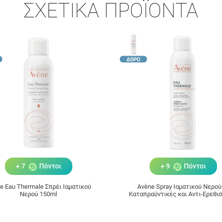
ΣΧΕΤΙΚΆ ΠΡΟΪΌΝΤΑ
+ 7
Πόντοι
+ 9
Πόντοι
e Eau Thermale Σπρέι Ιαματικού
Avène Spray Ιαματικού Νερού
Νερού 150ml
Καταπραϋντικές και Αντι-Ερεθι
Ιδιότητες 300ml