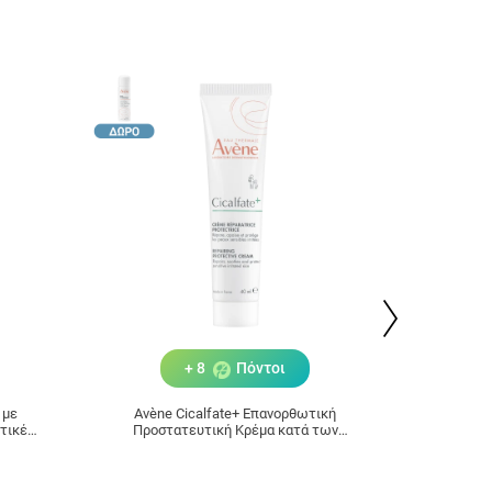
+ 8
Πόντοι
 με
Avène Cicalfate+ Επανορθωτική
Avène E
στικές
Προστατευτική Κρέμα κατά των
Ερεθισμών για Ευαίσθητο Δέρμα 40ml