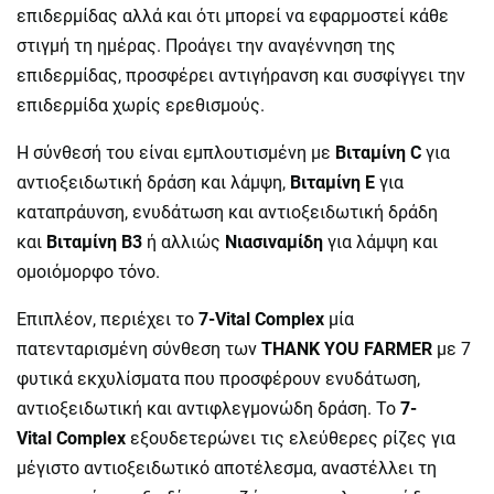
επιδερμίδας αλλά και ότι μπορεί να εφαρμοστεί κάθε
στιγμή τη ημέρας. Προάγει την αναγέννηση της
επιδερμίδας, προσφέρει αντιγήρανση και συσφίγγει την
επιδερμίδα χωρίς ερεθισμούς.
Η σύνθεσή του είναι εμπλουτισμένη με
Βιταμίνη
C
για
αντιοξειδωτική δράση και λάμψη,
Βιταμίνη Ε
για
καταπράυνση, ενυδάτωση και αντιοξειδωτική δράδη
και
Βιταμίνη Β3
ή αλλιώς
Νιασιναμίδη
για λάμψη και
ομοιόμορφο τόνο.
Επιπλέον, περιέχει το
7-
Vital
Complex
μία
πατενταρισμένη σύνθεση των
THANK
YOU
FARMER
με 7
φυτικά εκχυλίσματα που προσφέρουν ενυδάτωση,
αντιοξειδωτική και αντιφλεγμονώδη δράση. Το
7-
Vital
Complex
εξουδετερώνει τις ελεύθερες ρίζες για
μέγιστο αντιοξειδωτικό αποτέλεσμα, αναστέλλει τη