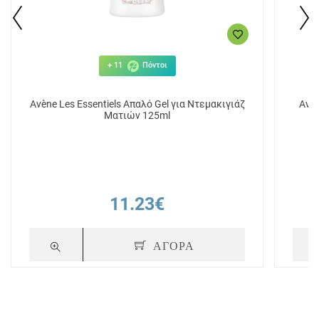
+ 11
Πόντοι
Avène Les Essentiels Απαλό Gel για Ντεμακιγιάζ
Avèn
Ματιών 125ml
11.23€
ΑΓΟΡΑ