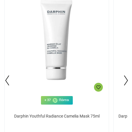
+ 37
Πόντοι
Darphin Youthful Radiance Camelia Mask 75ml
Darphin