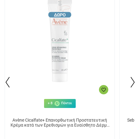
+ 8
Πόντοι
Avène Cicalfate+ Επανορθωτική Προστατευτική
Sebam
Κρέμα κατά των Ερεθισμών για Ευαίσθητο Δέρμα
40ml