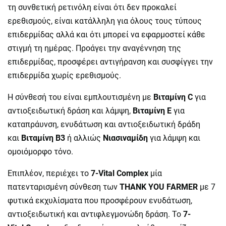
τη συνθετική ρετινόλη είναι ότι δεν προκαλεί
ερεθισμούς, είναι κατάλληλη για όλους τους τύπους
επιδερμίδας αλλά και ότι μπορεί να εφαρμοστεί κάθε
στιγμή τη ημέρας. Προάγει την αναγέννηση της
επιδερμίδας, προσφέρει αντιγήρανση και συσφίγγει την
επιδερμίδα χωρίς ερεθισμούς.
Η σύνθεσή του είναι εμπλουτισμένη με
Βιταμίνη
C
για
αντιοξειδωτική δράση και λάμψη,
Βιταμίνη Ε
για
καταπράυνση, ενυδάτωση και αντιοξειδωτική δράδη
και
Βιταμίνη Β3
ή αλλιώς
Νιασιναμίδη
για λάμψη και
ομοιόμορφο τόνο.
Επιπλέον, περιέχει το
7-
Vital
Complex
μία
πατενταρισμένη σύνθεση των
THANK
YOU
FARMER
με 7
φυτικά εκχυλίσματα που προσφέρουν ενυδάτωση,
αντιοξειδωτική και αντιφλεγμονώδη δράση. Το
7-