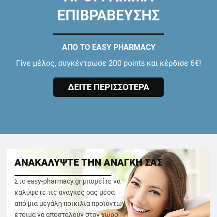
ΕΠΙΒΡΑΒΕΥΣΗΣ
ΑΠΟ ΤΟ EASY PHARMACY
Γίνε μέλος, συγκέντρωσε 200 points και κέρδισε 6€!
ΔΕΙΤΕ ΠΕΡΙΣΣΟΤΕΡΑ
ΑΝΑΚΑΛΥΨΤΕ ΤΗΝ ΑΝΑΓΚΗ ΣΑΣ
Στο easy-pharmacy.gr μπορείτε να
καλύψετε τις ανάγκες σας μέσα
από μια μεγάλη ποικιλία προϊόντων
έτοιμα να αποσταλούν στον χώρο