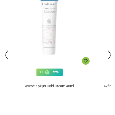
+ 8
Πόντοι
Avene Κρέμα Cold Cream 40ml
Avène 