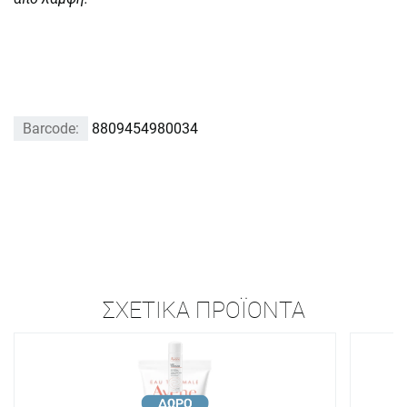
Barcode:
8809454980034
ΣΧΕΤΙΚΆ ΠΡΟΪΌΝΤΑ