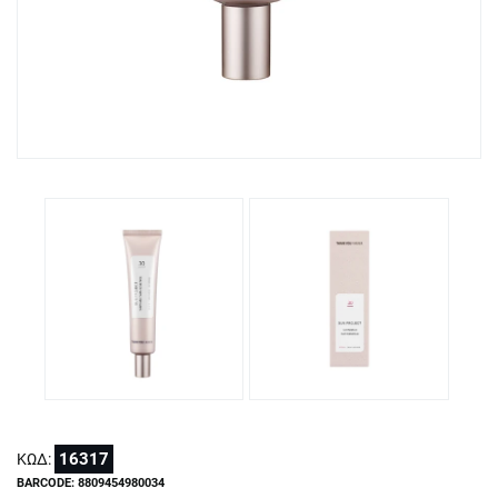
16317
ΚΩΔ:
BARCODE: 8809454980034