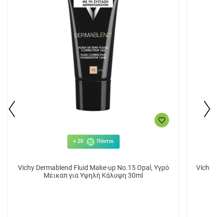
+ 20
Πόντοι
Vichy Dermablend Fluid Make-up No.15 Opal, Υγρό
Vichy 
Μέικαπ για Υψηλή Κάλυψη 30ml