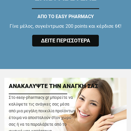
ΑΠΟ ΤΟ EASY PHARMACY
Γίνε μέλος, συγκέντρωσε 200 points και κέρδισε 6€!
ΔΕΙΤΕ ΠΕΡΙΣΣΟΤΕΡΑ
ΑΝΑΚΑΛΥΨΤΕ ΤΗΝ ΑΝΑΓΚΗ ΣΑΣ
Στο easy-pharmacy.gr μπορείτε να
καλύψετε τις ανάγκες σας μέσα
από μια μεγάλη ποικιλία προϊόντων
έτοιμα να αποσταλούν στον χώρο
σας ή να τα παραλάβετε από το