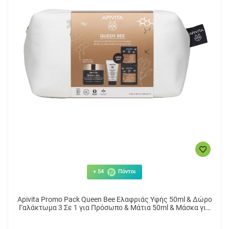
+ 54
Πόντοι
Apivita Promo Pack Queen Bee Ελαφριάς Υφής 50ml & Δώρο
Γαλάκτωμα 3 Σε 1 για Πρόσωπο & Μάτια 50ml & Μάσκα για
Σύσφιξη με Βασιλικό Πολτό 2x8ml