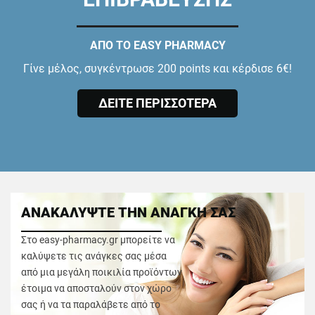
ΑΠΟ ΤΟ EASY PHARMACY
Γίνε μέλος, συγκέντρωσε 200 points και κέρδισε 6€!
ΔΕΙΤΕ ΠΕΡΙΣΣΟΤΕΡΑ
ΑΝΑΚΑΛΥΨΤΕ ΤΗΝ ΑΝΑΓΚΗ ΣΑΣ
Στο easy-pharmacy.gr μπορείτε να
καλύψετε τις ανάγκες σας μέσα
από μια μεγάλη ποικιλία προϊόντων
έτοιμα να αποσταλούν στον χώρο
σας ή να τα παραλάβετε από το