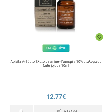
+ 13
Πόντοι
Apivita Αιθέριο Έλαιο Jasmine - Γιασεμί / 10% διάλυμα σε
λάδι jojoba 10ml
12.77€
ΑΓΟΡΑ