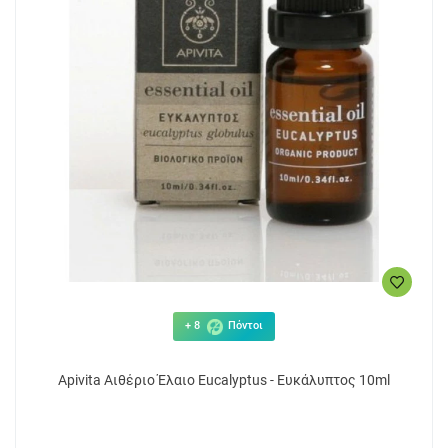
+ 8
Πόντοι
Apivita Αιθέριο Έλαιο Eucalyptus - Ευκάλυπτος 10ml