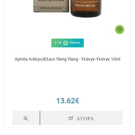
+ 14
Πόντοι
Apivita ΑιθέριοΈλαιο Ylang Ylang - Υλάνγκ-Υλάνγκ 10ml
13.62€
ΑΓΟΡΑ