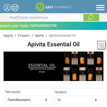
EASY
PHARMACY
μας τιμές ΠΑΡΑΜΕΝΟΥΝ!
Αρχική
/
Εταιρίες
/
Apivita
/
Apivita Essential Oil
Apivita Essential Oil
Ταξινόμηση
Προβολή