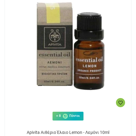
+ 8
Πόντοι
Apivita Αιθέριο Έλαιο Lemon - Λεμόνι 10ml