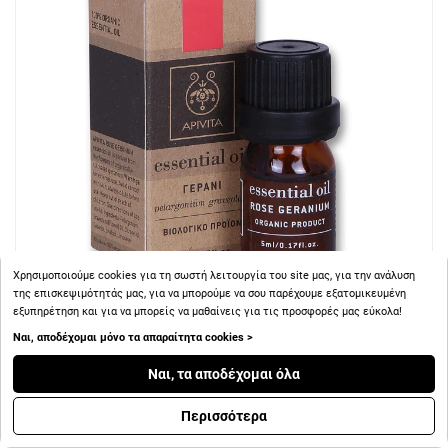
Χρησιμοποιούμε cookies για τη σωστή λειτουργία του site μας, για την ανάλυση
της επισκεψιμότητάς μας, για να μπορούμε να σου παρέχουμε εξατομικευμένη
εξυπηρέτηση και για να μπορείς να μαθαίνεις για τις προσφορές μας εύκολα!
Ναι, αποδέχομαι μόνο τα απαραίτητα cookies >
+ 13
Πόντοι
Ναι, τα αποδέχομαι όλα
Apivita Αιθέριο Έλαιο Geranium - Γεράνι 5ml
Περισσότερα