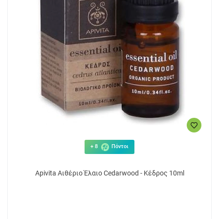
+ 8
Πόντοι
Apivita Αιθέριο Έλαιο Cedarwood - Κέδρος 10ml