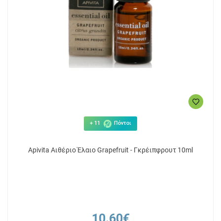
+ 11
Πόντοι
Apivita Αιθέριο Έλαιο Grapefruit - Γκρέιπφρουτ 10ml
10.60€