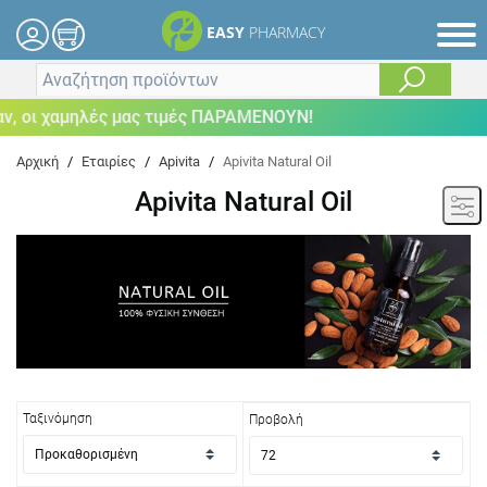
EASY
PHARMACY
 οι χαμηλές μας τιμές ΠΑΡΑΜΕΝΟΥΝ!
Αρχική
/
Εταιρίες
/
Apivita
/
Apivita Natural Oil
Apivita Natural Oil
Ταξινόμηση
Προβολή