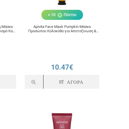
+ 10
Πόντοι
ρη Μάσκα
Apivita Face Mask Pumpkin Μάσκα
ισμό Και
Προσώπου Κολοκύθα για Αποτοξίνωση &
0ml
Καθαρισμό 50ml
10.47€
Α
ΑΓΟΡΑ