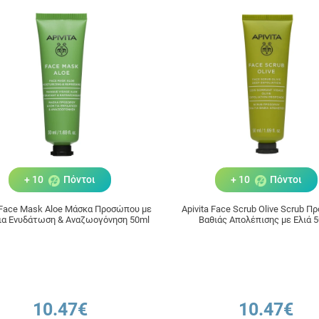
+ 10
Πόντοι
+ 10
Πόντοι
a Face Mask Aloe Μάσκα Προσώπου με
Apivita Face Scrub Olive Scrub 
ια Ενυδάτωση & Αναζωογόνηση 50ml
Βαθιάς Απολέπισης με Ελιά 
10.47€
10.47€