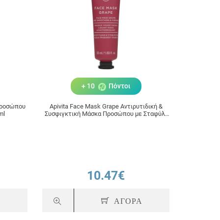
+ 10
Πόντοι
 Προσώπου
Apivita Face Mask Grape Αντιρυτιδική &
ml
Συσφιγκτική Μάσκα Προσώπου με Σταφύλι
50ml
10.47€
Α
ΑΓΟΡΑ