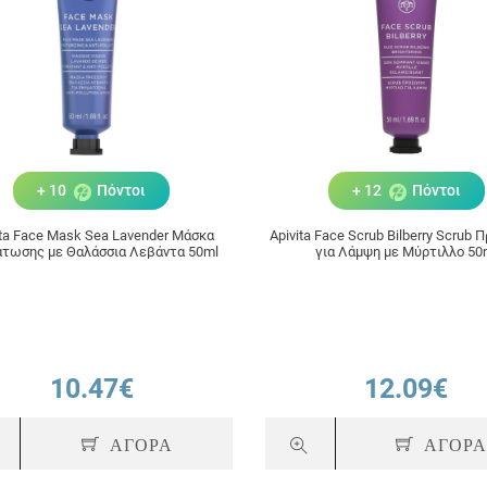
+ 10
Πόντοι
+ 12
Πόντοι
ita Face Mask Sea Lavender Μάσκα
Αpivita Face Scrub Bilberry Scrub
άτωσης με Θαλάσσια Λεβάντα 50ml
για Λάμψη με Μύρτιλλο 50
10.47€
12.09€
ΑΓΟΡΑ
ΑΓΟΡ