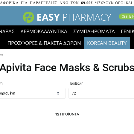
*ΙΣΧΥΟΥΝ ΟΡΟΙ ΚΑΙ
ΑΦΟΡΙΚΑ ΓΙΑ ΠΑΡΑΓΓΕΛΙΕΣ ΑΝΩ ΤΩΝ
69.00€
EASY
PHARMACY
Oral B
ΝΔΡΑΣ
ΔΕΡΜΟΚΑΛΛΥΝΤΙΚΑ
ΣΥΜΠΛΗΡΩΜΑΤΑ
ΓΕΝΙ
ΠΡΟΣΦΟΡΕΣ & ΠΑΚΕΤΑ ΔΩΡΩΝ
KOREAN BEAUTY
2023 τα εικονίδια των εκπτώσεων έφυγαν, οι χαμηλές μας 
bs
Apivita Face Masks & Scrub
ση
Προβολή
12
ΠΡΟΪΌΝΤΑ