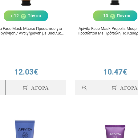
+ 12
Πόντοι
+ 10
Πόντοι
ta Face Mask Μάσκα Προσώπου για
Apivita Face Mask Propolis Μαύ
ογόνηση / Αντιγήρανση με Βασιλικό
Προσώπου Με Πρόπολη Για Καθαρ
Πολτό 50ml
Ρύθμιση Της Λιπαρότητας 5
12.03€
10.47€
ΑΓΟΡΑ
ΑΓΟΡ