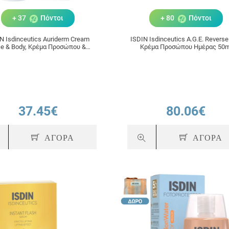
+ 37
Πόντοι
+ 80
Πόντοι
N Isdinceutics Auriderm Cream
ISDIN Isdinceutics A.G.E. Revers
e & Body, Κρέμα Προσώπου &
Κρέμα Προσώπου Ημέρας 50m
ματος ως Φροντίδα μετά από
ισθητικές Επεμβάσεις 50ml
37.45€
80.06€
ΑΓΟΡΑ
ΑΓΟΡΑ