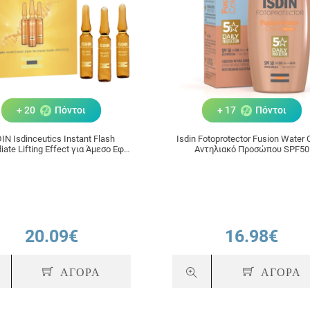
+ 20
Πόντοι
+ 17
Πόντοι
IN Isdinceutics Instant Flash
Isdin Fotoprotector Fusion Water 
ate Lifting Effect για Άμεσο Εφέ
Αντηλιακό Προσώπου SPF50
Lifting 5 Αμπούλες x 2ml
Απόχρωση Medium 50ml
20.09€
16.98€
ΑΓΟΡΑ
ΑΓΟΡΑ