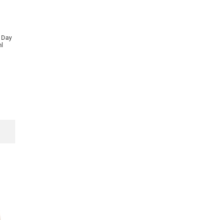
e Day
l