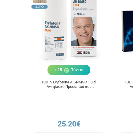
+ 25
Πόντοι
ISDIN Eryfotona AK-NMSC Fluid
ISDI
Αντηλιακό Προσώπου που
Α
Προλαμβάνει & Διορθώνει τις
Ακτινικές Βλάβες 50ml
25.20€