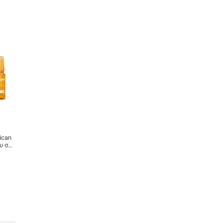
lican
υ σε