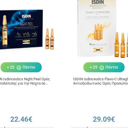
+ 22
Πόντοι
+ 29
Πόντοι
N Isdinceutics Night Peel Ορός
ISDIN Isdinceutics Flavo-C Ultrag
πολέπισης για την Νύχτα σε
Αντιοξειδωτικός Ορός Προσώπο
Αμπούλες 10x2ml
Αμπούλες 10x2ml
22.46€
29.09€