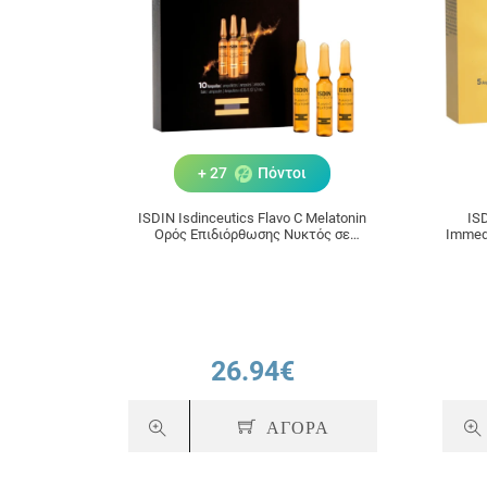
+ 27
Πόντοι
ISDIN Isdinceutics Flavo C Melatonin
ISD
Ορός Επιδιόρθωσης Νυκτός σε
Immedi
Αμπούλες 10x2ml
26.94€
ΑΓΟΡΑ