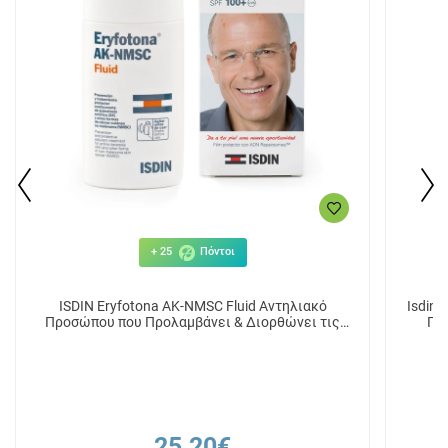
+ 25
Πόντοι
ISDIN Eryfotona AK-NMSC Fluid Αντηλιακό
Isdin 
Προσώπου που Προλαμβάνει & Διορθώνει τις
Πρ
Ακτινικές Βλάβες 50ml
25.20€