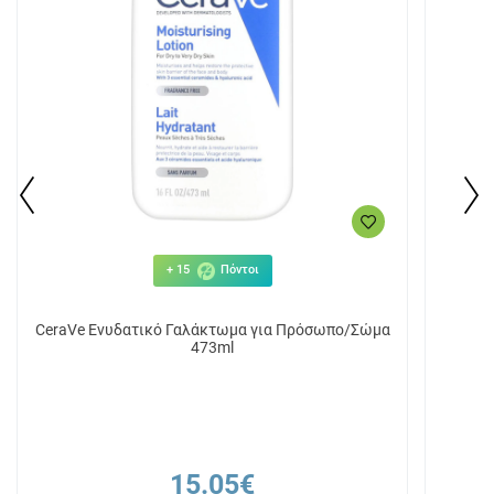
+ 15
Πόντοι
CeraVe Ενυδατικό Γαλάκτωμα για Πρόσωπο/Σώμα
473ml
15.05€