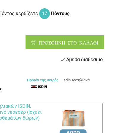
οϊόντος κερδίζετε
17
Πόντους
ΠΡΟΣΘΗΚΗ ΣΤΟ ΚΑΛΑΘΙ
Άμεσα διαθέσιμο
Προϊόν της σειράς
Isdin Αντηλιακά
9
ηλιακών ISDIN,
ινό νεσεσέρ (Ισχύει
ποθεμάτων δώρων)