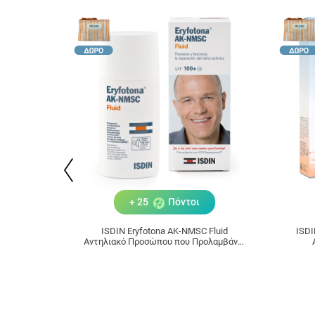
+ 25
Πόντοι
ISDIN Eryfotona AK-NMSC Fluid
ISDI
Αντηλιακό Προσώπου που Προλαμβάνει
& Διορθώνει τις Ακτινικές Βλάβες 50ml