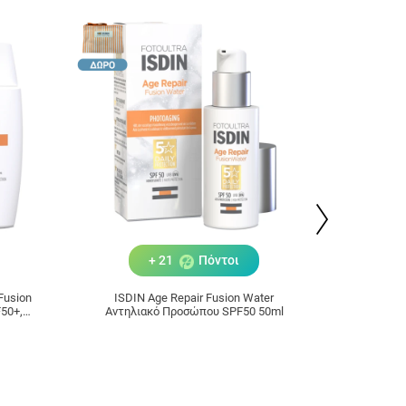
+ 21
Πόντοι
ISDIN Age Repair Fusion Water
ISDIN Fot
50+,
Αντηλιακό Προσώπου SPF50 50ml