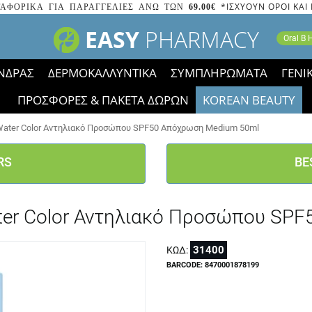
*ΙΣΧΥΟΥΝ ΟΡΟΙ ΚΑΙ
ΑΦΟΡΙΚΑ ΓΙΑ ΠΑΡΑΓΓΕΛΙΕΣ ΑΝΩ ΤΩΝ
69.00€
EASY
PHARMACY
Oral B
ΝΔΡΑΣ
ΔΕΡΜΟΚΑΛΛΥΝΤΙΚΑ
ΣΥΜΠΛΗΡΩΜΑΤΑ
ΓΕΝΙ
ΠΡΟΣΦΟΡΕΣ & ΠΑΚΕΤΑ ΔΩΡΩΝ
KOREAN BEAUTY
2023 τα εικονίδια των εκπτώσεων έφυγαν, οι χαμηλές μας 
n Water Color Αντηλιακό Προσώπου SPF50 Απόχρωση Medium 50ml
RS
BE
Water Color Αντηλιακό Προσώπου S
31400
ΚΩΔ:
BARCODE: 8470001878199