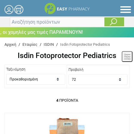
EASY
PHARMACY
οι χαμηλές μας τιμές ΠΑΡΑΜΕΝΟΥΝ!
Αρχική
/
Εταιρίες
/
ISDIN
/
Isdin Fotoprotector Pediatrics
Isdin Fotoprotector Pediatrics
Ταξινόμηση
Προβολή
4
ΠΡΟΪΌΝΤΑ