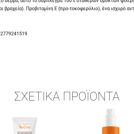
ικό δέρμα, αυτό το σύμπλεγμα 100% σταθερών ορυκτών φίλτρ
αι βραχεία). Προβιταμίνη Ε (προ-τοκοφερύλιο), ένα ισχυρό α
82779241519
ΣΧΕΤΙΚΆ ΠΡΟΪΌΝΤΑ