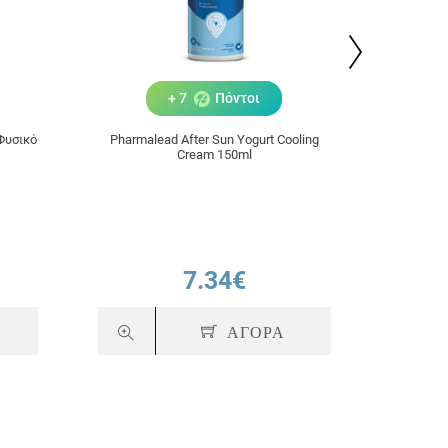
+ 7
Πόντοι
Φυσικό
Pharmalead After Sun Yogurt Cooling
Avène Ul
Cream 150ml
Ορός
Σύμπ
7.34€
ΑΓΟΡΑ