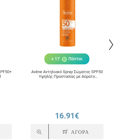
+ 17
Πόντοι
SPF50+
Avène Αντηλιακό Spray Σώματος SPF50
Avèn
l
Υψηλής Προστασίας με Αόρατο
Προ
Τελείωμα για Ευαίσθητο Δέρμα 200ml
16.91€
ΑΓΟΡΑ