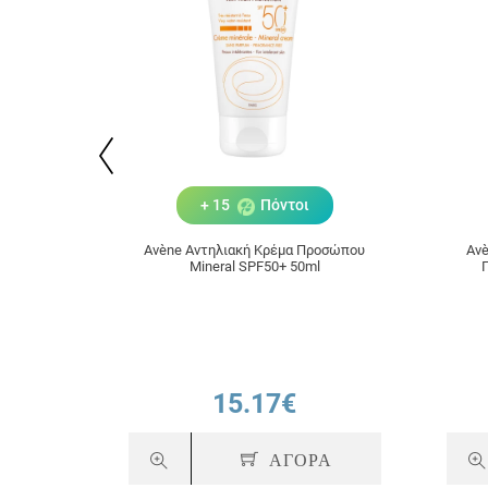
+ 15
Πόντοι
Avène Αντηλιακή Κρέμα Προσώπου
Avè
Μineral SPF50+ 50ml
15.17€
ΑΓΟΡΑ