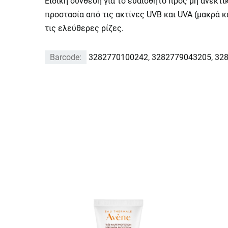
Ειδική σύνθεση για το ευαίσθητο προς μη ανεκτ
προστασία από τις ακτίνες UVB και UVA (μακρά κ
τις ελεύθερες ρίζες.
Barcode:
3282770100242, 3282779043205, 32