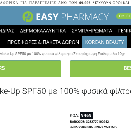
*ΙΣΧΥΟΥΝ ΟΡΟΙ ΚΑΙ
ΑΦΟΡΙΚΑ ΓΙΑ ΠΑΡΑΓΓΕΛΙΕΣ ΑΝΩ ΤΩΝ
69.00€
EASY
PHARMACY
Oral B
ΝΔΡΑΣ
ΔΕΡΜΟΚΑΛΛΥΝΤΙΚΑ
ΣΥΜΠΛΗΡΩΜΑΤΑ
ΓΕΝΙ
ΠΡΟΣΦΟΡΕΣ & ΠΑΚΕΤΑ ΔΩΡΩΝ
KOREAN BEAUTY
2023 τα εικονίδια των εκπτώσεων έφυγαν, οι χαμηλές μας 
Make-Up SPF50 με 100% φυσικά φίλτρα για Σκουρόχρωμη Επιδερμίδα 10gr
RS
BE
ke-Up SPF50 με 100% φυσικά φίλτ
9469
ΚΩΔ:
BARCODE: 3282770100242,
3282779043205, 3282779241519