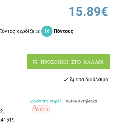
15.89€
οϊόντος κερδίζετε
16
Πόντους
ΠΡΟΣΘΗΚΗ ΣΤΟ ΚΑΛΑΘΙ
Άμεσα διαθέσιμο
Προϊόν της σειράς
Avène Αντηλιακά
2,
241519