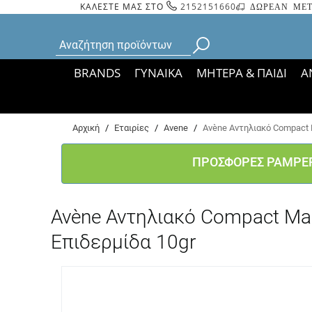
ΚΑΛΕΣΤΕ ΜΑΣ ΣΤΟ
2152151660
ΔΩΡΕΑΝ ΜΕΤ
BRANDS
ΓΥΝΑΙΚΑ
ΜΗΤΕΡΑ & ΠΑΙΔΙ
Α
Bάσει ΦΕΚ 35935/
Αρχική
/
Εταιρίες
/
Avene
/
Avène Αντηλιακό Compact 
ΠΡΟΣΦΟΡΕΣ PAMPE
Avène Αντηλιακό Compact Ma
Επιδερμίδα 10gr