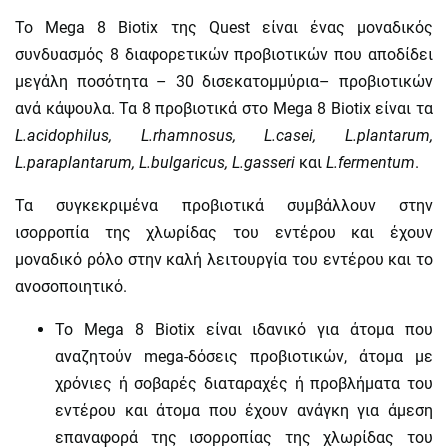
Το Mega 8 Biotix της Quest είναι ένας μοναδικός
συνδυασμός 8 διαφορετικών προβιοτικών που αποδίδει
μεγάλη ποσότητα – 30 δισεκατομμύρια– προβιοτικών
ανά κάψουλα. Τα 8 προβιοτικά στο Mega 8 Biotix είναι τα
L.acidophilus, L.rhamnosus, L.casei, L.plantarum,
L.paraplantarum, L.bulgaricus, L.gasseri
και
L.fermentum
.
Τα συγκεκριμένα προβιοτικά συμβάλλουν στην
ισορροπία της χλωρίδας του εντέρου και έχουν
μοναδικό ρόλο στην καλή λειτουργία του εντέρου και το
ανοσοποιητικό.
Το Mega 8 Biotix είναι ιδανικό για άτομα που
αναζητούν mega-δόσεις προβιοτικών, άτομα με
χρόνιες ή σοβαρές διαταραχές ή προβλήματα του
εντέρου και άτομα που έχουν ανάγκη για άμεση
επαναφορά της ισορροπίας της χλωρίδας του