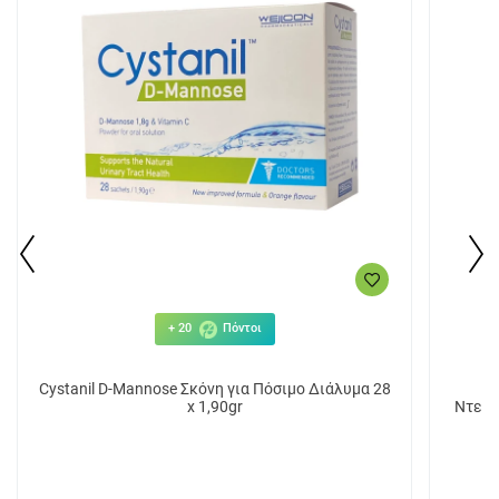
+ 20
Πόντοι
Cystanil D-Mannose Σκόνη για Πόσιμο Διάλυμα 28
B
x 1,90gr
Ντεμα