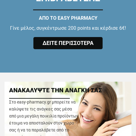
ΑΠΟ ΤΟ EASY PHARMACY
Γίνε μέλος, συγκέντρωσε 200 points και κέρδισε 6€!
ΔΕΙΤΕ ΠΕΡΙΣΣΟΤΕΡΑ
ΑΝΑΚΑΛΥΨΤΕ ΤΗΝ ΑΝΑΓΚΗ ΣΑΣ
Στο easy-pharmacy.gr μπορείτε να
καλύψετε τις ανάγκες σας μέσα
από μια μεγάλη ποικιλία προϊόντων
έτοιμα να αποσταλούν στον χώρο
σας ή να τα παραλάβετε από το