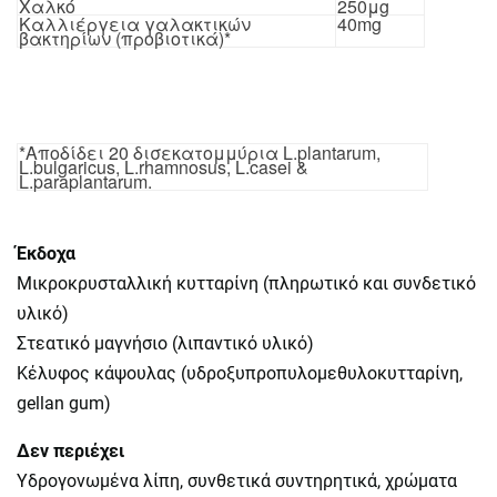
Χαλκό
250μg
Καλλιέργεια γαλακτικών
40mg
βακτηρίων (προβιοτικά)*
*Αποδίδει 20 δισεκατομμύρια L.plantarum,
L.bulgaricus, L.rhamnosus, L.casei &
L.paraplantarum.
Έκδοχα
Μικροκρυσταλλική κυτταρίνη (πληρωτικό και συνδετικό
υλικό)
Στεατικό μαγνήσιο (λιπαντικό υλικό)
Κέλυφος κάψουλας (υδροξυπροπυλομεθυλοκυτταρίνη,
gellan gum)
Δεν περιέχει
Υδρογονωμένα λίπη, συνθετικά συντηρητικά, χρώματα