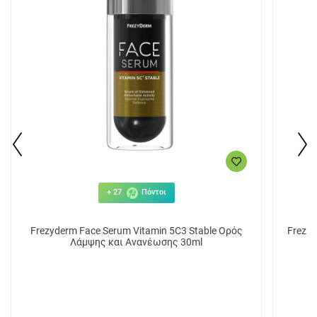
+ 27
Πόντοι
Frezyderm Face Serum Vitamin 5C3 Stable Ορός
Frezy
Λάμψης και Ανανέωσης 30ml