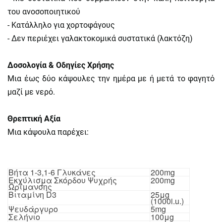
του ανοσοποιητικού
- Κατάλληλο για χορτοφάγους
- Δεν περιέχει γαλακτοκομικά συστατικά (λακτόζη)
Δοσολογία & Οδηγίες Χρήσης
Μια έως δύο κάψουλες την ημέρα με ή μετά το φαγητό
μαζί με νερό.
Θρεπτική Αξία
Μια κάψουλα παρέχει:
Βήτα 1-3,1-6 Γλυκάνες
200mg
Εκχύλισμα Σκόρδου Ψυχρής
200mg
Ωρίμανσης
Βιταμίνη D3
25μg
(1000i.u.)
Ψευδάργυρο
5mg
Σελήνιο
100μg