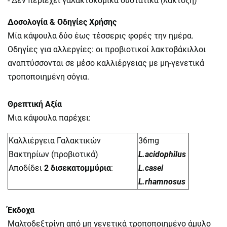
- Δεν περιέχει γαλακτοκομικά συστατικά (λακτόζη)
Δοσολογία & Οδηγίες Χρήσης
Μία κάψουλα δύο έως τέσσερις φορές την ημέρα.
Οδηγίες για αλλεργίες: οι προβιοτικοί λακτοβάκιλλοι
αναπτύσσονται σε μέσο καλλιέργειας με μη-γενετικά
τροποποιημένη σόγια.
Θρεπτική Αξία
Μια κάψουλα παρέχει:
Καλλιέργεια Γαλακτικών
36mg
Βακτηρίων (προβιοτικά)
L.acidophilus
Αποδίδει
2 δισεκατομμύρια
:
L.casei
L.
rhamnosus
Έκδοχα
Μαλτοδεξτρίνη από μη γενετικά τροποποιημένο άμυλο