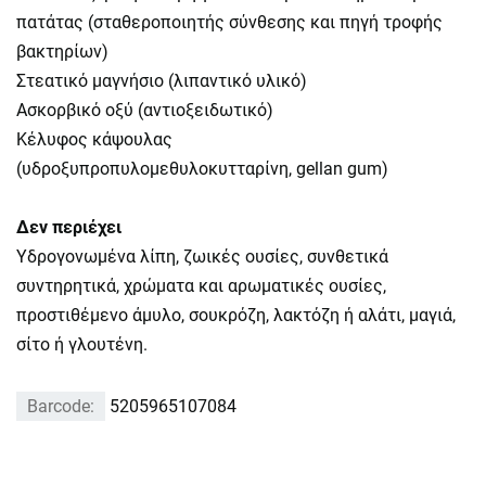
πατάτας (σταθεροποιητής σύνθεσης και πηγή τροφής
βακτηρίων)
Στεατικό μαγνήσιο (λιπαντικό υλικό)
Ασκορβικό οξύ (αντιοξειδωτικό)
Κέλυφος κάψουλας
(υδροξυπροπυλομεθυλοκυτταρίνη, gellan gum)
Δεν περιέχει
Υδρογονωμένα λίπη, ζωικές ουσίες, συνθετικά
συντηρητικά, χρώματα και αρωματικές ουσίες,
προστιθέμενο άμυλο, σουκρόζη, λακτόζη ή αλάτι, μαγιά,
σίτο ή γλουτένη.
Barcode:
5205965107084