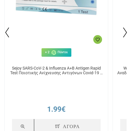
+ 2
Πόντοι
Sejoy SARS-CoV-2 & Influenza A+B Antigen Rapid
Wel
Test Ποιοτικής Ανίχνευσης Αντιγόνων Covid-19 &
Αναδόμ
Γρίπης Τύπου Α/Β 1 τεμ.
1.99€
ΑΓΟΡΑ