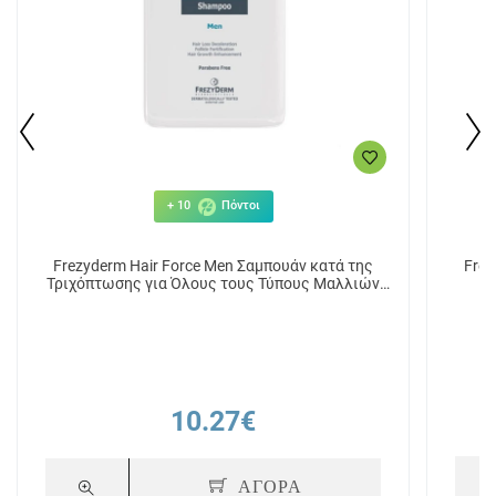
+ 10
Πόντοι
Frezyderm Hair Force Men Σαμπουάν κατά της
Frez
Τριχόπτωσης για Όλους τους Τύπους Μαλλιών
200ml
10.27€
ΑΓΟΡΑ