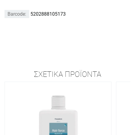
Barcode:
5202888105173
ΣΧΕΤΙΚΆ ΠΡΟΪΌΝΤΑ