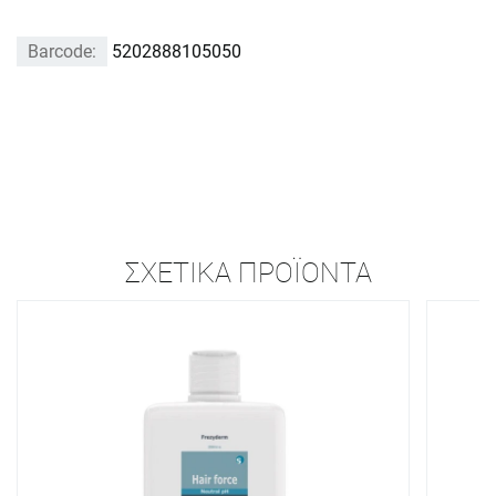
Barcode:
5202888105050
ΣΧΕΤΙΚΆ ΠΡΟΪΌΝΤΑ