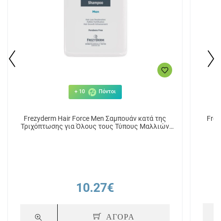
+ 10
Πόντοι
Frezyderm Hair Force Men Σαμπουάν κατά της
Frez
Τριχόπτωσης για Όλους τους Τύπους Μαλλιών
200ml
10.27€
ΑΓΟΡΑ