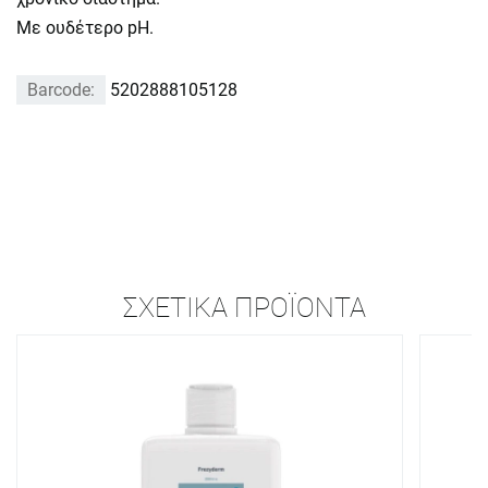
Με ουδέτερο pH.
Barcode:
5202888105128
ΣΧΕΤΙΚΆ ΠΡΟΪΌΝΤΑ