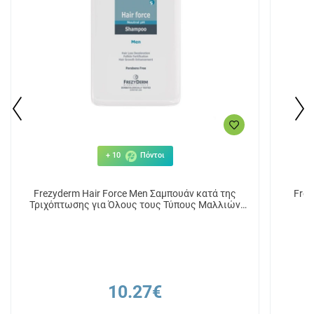
+ 10
Πόντοι
Frezyderm Hair Force Men Σαμπουάν κατά της
Frez
Τριχόπτωσης για Όλους τους Τύπους Μαλλιών
200ml
10.27€