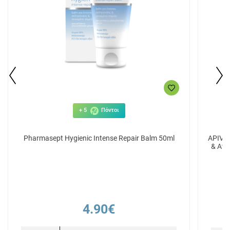
+ 5
Πόντοι
Pharmasept Hygienic Intense Repair Balm 50ml
APIVIT
& Αν
4.90€