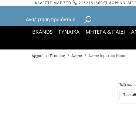
ΚΑΛΕΣΤΕ ΜΑΣ ΣΤΟ
2152151660
ΔΩΡΕΑΝ ΜΕΤ
BRANDS
ΓΥΝΑΙΚΑ
ΜΗΤΕΡΑ & ΠΑΙΔΙ
Α
Bάσει ΦΕΚ 35935/
Αρχική
/
Εταιρίες
/
Avene
/
Avene Ιαματικό Νερό
Ταξινόμη