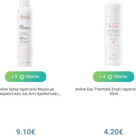
+ 9
Πόντοι
+ 4
Πόντοι
vène Spray Ιαματικού Νερού με
Avène Eau Thermale Σπρέι Ιαματι
πραϋντικές και Αντι-Ερεθιστικές
50ml
Ιδιότητες 300ml
9.10€
4.20€