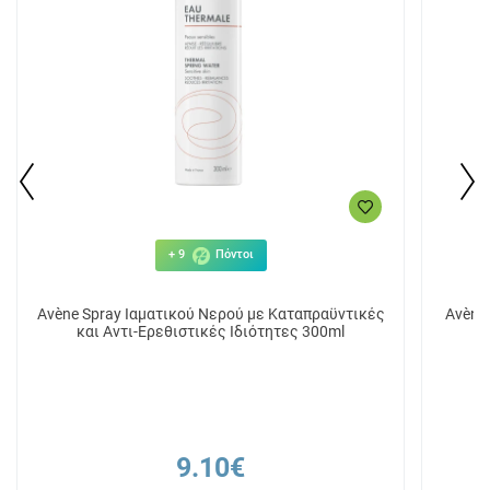
+ 9
Πόντοι
Avène Spray Ιαματικού Νερού με Καταπραϋντικές
Avène
και Αντι-Ερεθιστικές Ιδιότητες 300ml
9.10€