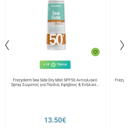
+ 14
Πόντοι
Frezyderm Sea Side Dry Mist SPF50 Αντιηλιακό
Frezyd
Spray Σώματος για Παιδιά, Εφήβους & Ενήλικες
300ml
13.50€