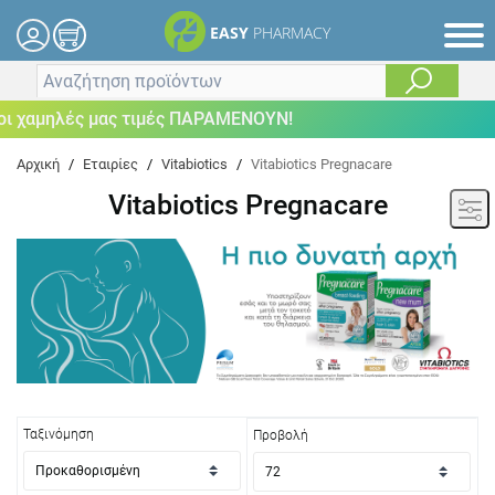
EASY
PHARMACY
χαμηλές μας τιμές ΠΑΡΑΜΕΝΟΥΝ!
Αρχική
/
Εταιρίες
/
Vitabiotics
/
Vitabiotics Pregnacare
Vitabiotics Pregnacare
Ταξινόμηση
Προβολή