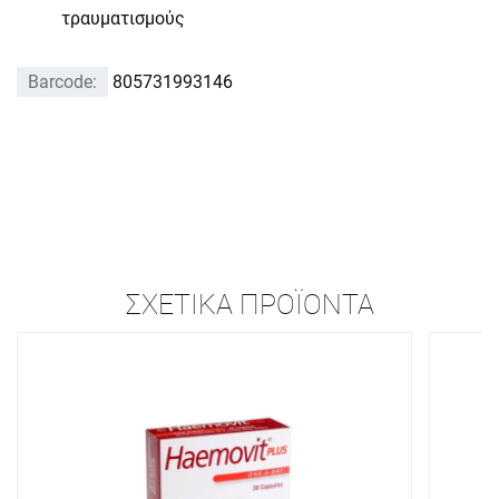
τραυματισμούς
Barcode:
805731993146
ΣΧΕΤΙΚΆ ΠΡΟΪΌΝΤΑ