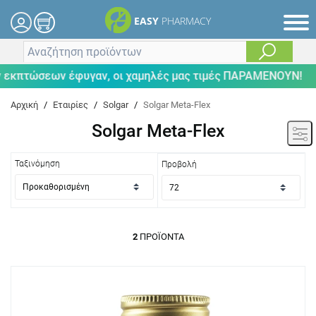
EASY
PHARMACY
 εκπτώσεων έφυγαν, οι χαμηλές μας τιμές ΠΑΡΑΜΕΝΟΥΝ!
Αρχική
/
Εταιρίες
/
Solgar
/
Solgar Meta-Flex
Solgar Meta-Flex
Ταξινόμηση
Προβολή
2
ΠΡΟΪΌΝΤΑ